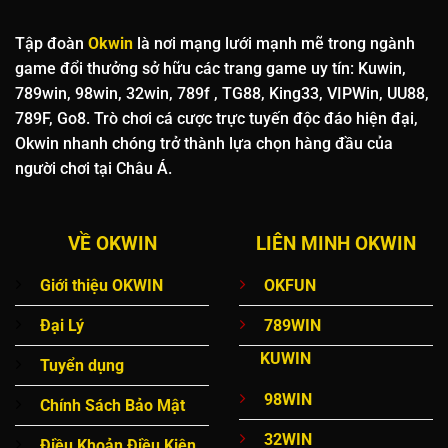
hàng đầu thế giới.
OKFUN
đặc biệt chú trọng vào trải
nghiệm người dùng với giao diện được cải thiện cho mọi
Tập đoàn
Okwin
là nơi mạng lưới mạnh mẽ trong ngành
thiết bị di động.
game đổi thưởng sở hữu các trang game uy tín: Kuwin,
789win, 98win, 32win, 789f , TG88, King33, VIPWin, UU88,
Hệ thống bảo mật của
OKFUN
được đánh giá cao với công
789F, Go8. Trò chơi cá cược trực tuyến độc đáo hiện đại,
nghệ mã hóa tiên tiến, đảm bảo tốt nhất cho mọi giao dịch.
Okwin nhanh chóng trở thành lựa chọn hàng đầu của
Với tỷ lệ trả thưởng cạnh tranh và dịch vụ khách hàng
người chơi tại Châu Á.
chuyên nghiệp,
OKFUN
đã thu hút được hàng triệu người
chơi trên toàn cầu.
VỀ OKWIN
LIÊN MINH OKWIN
98WIN
98WIN
là đối tác mang đến cho OKWIN những trải nghiệm
Giới thiệu OKWIN
OKFUN
casino trực tuyến tuyệt vời với chất lượng phát sóng HD và
Đại Lý
789WIN
dealer chuyên nghiệp. Nền tảng cung cấp đầy đủ các trò
KUWIN
chơi casino truyền thống như Baccarat, Blackjack, Roulette
Tuyển dụng
với nhiều bàn chơi khác nhau phù hợp với mọi mức cược.
98WIN
Chính Sách Bảo Mật
Đặc biệt,
98WIN
có hệ thống streaming trực tiếp từ studio
32WIN
Điều Khoản Điều Kiện