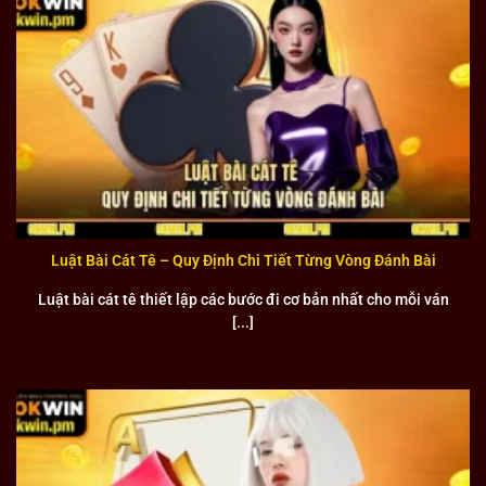
Với hơn 7 năm hoạt động trong ngành, OKWIN đã xây dựng
được danh tiếng vững chắc dựa trên sự minh bạch và
chuyên nghiệp. Liên minh sở hữu giấy phép hoạt động hợp
pháp từ chính phủ Campuchia, đảm bảo mọi hoạt động
đều tuân thủ các quy định pháp luật.
Hệ thống bảo mật được đầu tư mạnh mẽ với công nghệ mã
hóa SSL 256-bit, bảo vệ thông tin cá nhân và tài khoản của
người chơi. Đội ngũ chăm sóc khách hàng hoạt động 24/7
Luật Bài Cát Tê – Quy Định Chi Tiết Từng Vòng Đánh Bài
với thái độ nhiệt tình và chuyên nghiệp, sẵn sàng hỗ trợ
mọi thắc mắc. Chính sách thanh toán minh bạch và thời
Luật bài cát tê thiết lập các bước đi cơ bản nhất cho mỗi ván
gian xử lý nhanh chóng đã tạo được lòng tin từ cộng đồng
[...]
người chơi.
Ngập tràn ưu đãi
Hệ thống khuyến mại của OKWIN được thiết kế đa dạng và
hấp dẫn, phù hợp với nhu cầu của từng nhóm người chơi.
Chương trình VIP với nhiều cấp độ khác nhau mang lại