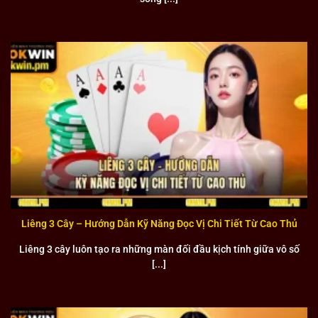
Nhiều chương trình thiện nguyện ý nghĩa mà liên minh tổ chức
Đặc biệt, liên minh còn đóng góp vào các quỹ từ thiện hỗ
trợ người dân vùng lũ lụt và thiên tai. Những hoạt động này
Liêng 3 Cây – Hướng Dẫn Kỹ Năng Đọc Vị Chi Tiết Từ Cao Thủ
không chỉ thể hiện tinh thần nhân văn mà gắn kết với cộng
đồng Việt Nam một cách bền chặt. Cam kết dành ít nhất 2%
Liêng 3 cây luôn tạo ra những màn đối đầu kịch tính giữa vô số
doanh thu cho các hoạt động thiện nguyện cho thấy sự
[...]
chân thành của liên minh.
Uy tín và chuyên nghiệp