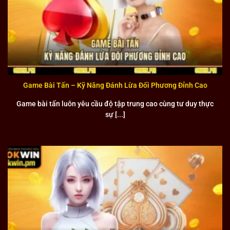
những đặc quyền và ưu đãi riêng biệt cho các thành viên
trung thành. Các tournament và giải đấu được tổ chức
thường xuyên với tổng giải thưởng lên đến hàng tỷ đồng
tạo cơ hội cho mọi người tham gia.
Hệ thống điểm thưởng tích lũy cho phép người chơi đổi
Game Bài Tấn – Kỹ Năng Đánh Lừa Đối Phương Đỉnh Cao
thành tiền mặt hoặc các phần quà giá trị. Ngoài ra, OKWIN
còn có những chương trình khuyến mại theo mùa và sự
Game bài tấn luôn yêu cầu độ tập trung cao cùng tư duy thực
kiện đặc biệt để người chơi luôn có cơ hội nhận được
sự [...]
những ưu đãi tốt nhất.
Những đối tác chiến lược trong hệ thống của liên
minh OKWIN
Sức mạnh của OKWIN không chỉ nằm ở thương hiệu mà ở
mạng lưới đối tác chiến lược rộng khắp và uy tín. Những
đối tác này đều là những cái tên đã được khẳng định vị thế
trên thị trường, góp phần tạo nên một hệ sinh thái giải trí
hoàn chỉnh và đa dạng.