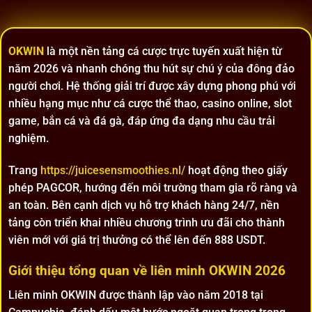
OKWIN
là một nền tảng cá cược trực tuyến xuất hiện từ
năm 2026 và nhanh chóng thu hút sự chú ý của đông đảo
người chơi. Hệ thống giải trí được xây dựng phong phú với
nhiều hạng mục như cá cược thể thao, casino online, slot
game, bắn cá và đá gà, đáp ứng đa dạng nhu cầu trải
nghiệm.
Trang
https://juicesensmoothies.nl/
hoạt động theo giấy
phép PAGCOR, hướng đến môi trường tham gia rõ ràng và
an toàn. Bên cạnh dịch vụ hỗ trợ khách hàng 24/7, nền
tảng còn triển khai nhiều chương trình ưu đãi cho thành
viên mới với giá trị thưởng có thể lên đến 888 USDT.
Giới thiệu tổng quan về liên minh OKWIN 2026
Liên minh OKWIN được thành lập vào năm 2018 tại