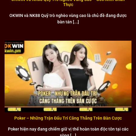
Thực
Roberto Carlos, huyền thoại hậu vệ cánh của Brazil và Real
OKWIN và NK88 Quỹ trò nghèo vùng cao là chủ đề đang được
Madrid nhằm mang đến sức hút đặc biệt với người hâm
bàn tán [...]
mộ. Ronaldinho, một trong những cầu thủ vĩ đại nhất mọi
thời đại, cũng góp phần nâng cao giá trị thương hiệu. Sự
hiện diện của những siêu sao này không chỉ tăng độ nhận
diện mà khẳng định đẳng cấp quốc tế của liên minh.
Thiện nguyện tại Việt Nam
OKWIN đã thể hiện tinh thần trách nhiệm xã hội thông qua
nhiều hoạt động thiện nguyện ý nghĩa tại Việt Nam. Liên
minh đã tài trợ xây dựng và sửa chữa hơn 20 trường học ở
các vùng miền núi để trẻ em có điều kiện học tập tốt hơn.
Các chương trình tặng quà cho trẻ em mồ côi và người già
neo đơn được tổ chức thường xuyên nhằm mang lại niềm
vui cho những hoàn cảnh khó khăn.
Poker – Những Trận Đấu Trí Căng Thẳng Trên Bàn Cược
Poker hiện nay đang chiếm giữ vị thế hoàn toàn độc tôn tại các
sòng [...]