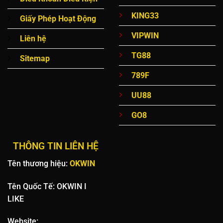
được đầu tư hiện đại nhằm mang lại cảm giác chân thực
KING33
như đang chơi tại casino thực tế. Các dealer được đào tạo
Giấy Phép Hoạt Động
chuyên nghiệp, thân thiện và có khả năng giao tiếp bằng
VIPWIN
Liên hệ
nhiều ngôn ngữ khác nhau. Hệ thống thanh toán của
98WIN được cải thiện để xử lý nhanh chóng và an toàn,
TG88
Sitemap
đảm bảo người chơi có thể rút tiền một cách thuận tiện.
789F
789Win
UU88
789Win
chuyên biệt trong lĩnh vực cá cược thể thao và
GO8
esports nhằm mang đến cho người chơi những cơ hội cược
thú vị và tỷ lệ cược cạnh tranh nhất thị trường. Nền tảng
cung cấp hàng nghìn sự kiện thể thao mỗi ngày, từ những
THÔNG TIN LIÊN HỆ
giải đấu lớn đến các trận đấu địa phương.
Tên thương hiệu:
OKWIN
Đặc biệt mạnh trong mảng esports,
789Win
cung cấp cược
Tên Quốc Tế: OKWIN I
cho tất cả các game phổ biến như League of Legends,
LIKE
Dota 2, CS:GO với tỷ lệ cược luôn được cập nhật real-time.
Hệ thống live betting cho phép người chơi đặt cược trong
Website: