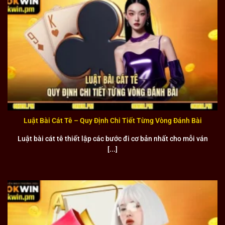
Với hơn 7 năm hoạt động trong ngành, OKWIN đã xây dựng
được danh tiếng vững chắc dựa trên sự minh bạch và
chuyên nghiệp. Liên minh sở hữu giấy phép hoạt động hợp
pháp từ chính phủ Campuchia, đảm bảo mọi hoạt động
đều tuân thủ các quy định pháp luật.
Hệ thống bảo mật được đầu tư mạnh mẽ với công nghệ mã
hóa SSL 256-bit, bảo vệ thông tin cá nhân và tài khoản của
người chơi. Đội ngũ chăm sóc khách hàng hoạt động 24/7
Luật Bài Cát Tê – Quy Định Chi Tiết Từng Vòng Đánh Bài
với thái độ nhiệt tình và chuyên nghiệp, sẵn sàng hỗ trợ
mọi thắc mắc. Chính sách thanh toán minh bạch và thời
Luật bài cát tê thiết lập các bước đi cơ bản nhất cho mỗi ván
gian xử lý nhanh chóng đã tạo được lòng tin từ cộng đồng
[...]
người chơi.
Ngập tràn ưu đãi
Hệ thống khuyến mại của OKWIN được thiết kế đa dạng và
hấp dẫn, phù hợp với nhu cầu của từng nhóm người chơi.
Chương trình VIP với nhiều cấp độ khác nhau mang lại