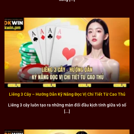
Nhiều chương trình thiện nguyện ý nghĩa mà liên minh tổ chức
Đặc biệt, liên minh còn đóng góp vào các quỹ từ thiện hỗ
trợ người dân vùng lũ lụt và thiên tai. Những hoạt động này
Liêng 3 Cây – Hướng Dẫn Kỹ Năng Đọc Vị Chi Tiết Từ Cao Thủ
không chỉ thể hiện tinh thần nhân văn mà gắn kết với cộng
đồng Việt Nam một cách bền chặt. Cam kết dành ít nhất 2%
Liêng 3 cây luôn tạo ra những màn đối đầu kịch tính giữa vô số
doanh thu cho các hoạt động thiện nguyện cho thấy sự
[...]
chân thành của liên minh.
Uy tín và chuyên nghiệp