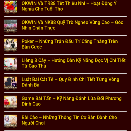
OKWIN Và TR88 Tết Thiếu Nhi – Hoạt Động Ý
bình
luận
Nghĩa Cho Tuổi Thơ
ở
OKWIN
Không
Và
có
OKWIN Và NK88 Quỹ Trò Nghèo Vùng Cao – Góc
QS88
bình
Xây
luận
Nhìn Chân Thực
Trường
ở
Học
OKWIN
Không
–
Và
có
Poker – Những Trận Đấu Trí Căng Thẳng Trên
Thông
TR88
bình
Tin
Tết
luận
Bàn Cược
Dự
Thiếu
ở
Án
Nhi
OKWIN
Không
Mới
–
Và
có
Liêng 3 Cây – Hướng Dẫn Kỹ Năng Đọc Vị Chi Tiết
Nhất
Hoạt
NK88
bình
Động
Quỹ
luận
Từ Cao Thủ
Ý
Trò
ở
Nghĩa
Nghèo
Poker
Không
Cho
Vùng
–
có
Luật Bài Cát Tê – Quy Định Chi Tiết Từng Vòng
Tuổi
Cao
Những
bình
Thơ
–
Trận
luận
Đánh Bài
Góc
Đấu
ở
Nhìn
Trí
Liêng
Không
Chân
Căng
3
có
Game Bài Tấn – Kỹ Năng Đánh Lừa Đối Phương
Thực
Thẳng
Cây
bình
Trên
–
luận
Đỉnh Cao
Bàn
Hướng
ở
Cược
Dẫn
Luật
Không
Kỹ
Bài
có
Bài Cào – Những Thông Tin Cơ Bản Dành Cho
Năng
Cát
bình
Đọc
Tê
luận
Người Chơi
Vị
–
ở
Chi
Quy
Game
Không