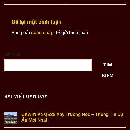
Để lại một bình luận
Bạn phải
đăng nhập
để gửi bình luận.
Tìm kiếm
TÌM
KIẾM
BÀI VIẾT GẦN ĐÂY
OKWIN Và QS88 Xây Trường Học – Thông Tin Dự
Án Mới Nhất
Không
có