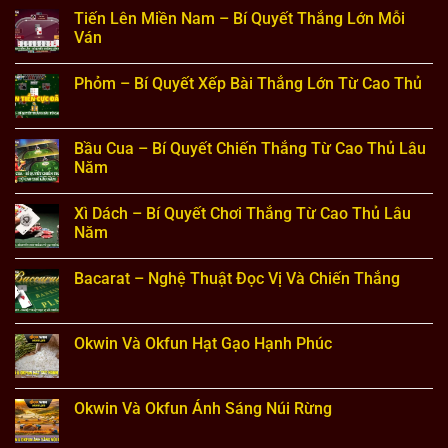
Tiết
Định
Bài
có
Tiến Lên Miền Nam – Bí Quyết Thắng Lớn Mỗi
Từ
Chi
Tấn
bình
Cao
Tiết
–
luận
Ván
Thủ
Từng
Kỹ
ở
Vòng
Năng
Bài
Không
Đánh
Đánh
Cào
có
Phỏm – Bí Quyết Xếp Bài Thắng Lớn Từ Cao Thủ
Bài
Lừa
–
bình
Đối
Những
luận
Không
Phương
Thông
ở
có
Đỉnh
Tin
Tiến
bình
Cao
Cơ
Lên
luận
Bầu Cua – Bí Quyết Chiến Thắng Từ Cao Thủ Lâu
Bản
Miền
ở
Dành
Nam
Năm
Phỏm
Cho
–
–
Người
Bí
Không
Bí
Chơi
Quyết
có
Quyết
Xì Dách – Bí Quyết Chơi Thắng Từ Cao Thủ Lâu
Thắng
bình
Xếp
Lớn
luận
Năm
Bài
Mỗi
ở
Thắng
Ván
Bầu
Không
Lớn
Cua
có
Từ
Bacarat – Nghệ Thuật Đọc Vị Và Chiến Thắng
–
bình
Cao
Bí
luận
Thủ
Không
Quyết
ở
có
Chiến
Xì
bình
Thắng
Dách
luận
Okwin Và Okfun Hạt Gạo Hạnh Phúc
Từ
–
ở
Cao
Bí
Bacarat
Không
Thủ
Quyết
–
có
Lâu
Chơi
Nghệ
bình
Năm
Thắng
Thuật
luận
Okwin Và Okfun Ánh Sáng Núi Rừng
Từ
Đọc
ở
Cao
Vị
Okwin
Không
Thủ
Và
Và
có
Lâu