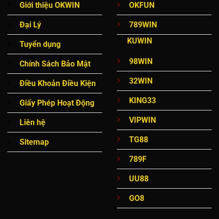
Giới thiệu OKWIN
OKFUN
Đại Lý
789WIN
KUWIN
Tuyển dụng
98WIN
Chính Sách Bảo Mật
32WIN
Điều Khoản Điều Kiện
KING33
Giấy Phép Hoạt Động
VIPWIN
Liên hệ
TG88
Sitemap
789F
UU88
GO8