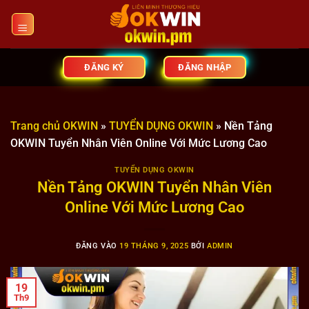
Bỏ
qua
nội
dung
ĐĂNG KÝ
ĐĂNG NHẬP
Trang chủ OKWIN
»
TUYỂN DỤNG OKWIN
»
Nền Tảng
OKWIN Tuyển Nhân Viên Online Với Mức Lương Cao
TUYỂN DỤNG OKWIN
Nền Tảng OKWIN Tuyển Nhân Viên
Online Với Mức Lương Cao
ĐĂNG VÀO
19 THÁNG 9, 2025
BỞI
ADMIN
19
Th9