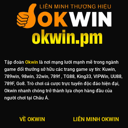
Em
Tập đoàn
Okwin
là nơi mạng lưới mạnh mẽ trong ngành
game đổi thưởng sở hữu các trang game uy tín: Kuwin,
789win, 98win, 32win, 789f , TG88, King33, VIPWin, UU88,
789F, Go8. Trò chơi cá cược trực tuyến độc đáo hiện đại,
Okwin nhanh chóng trở thành lựa chọn hàng đầu của
người chơi tại Châu Á.
VỀ OKWIN
LIÊN MINH OKWIN