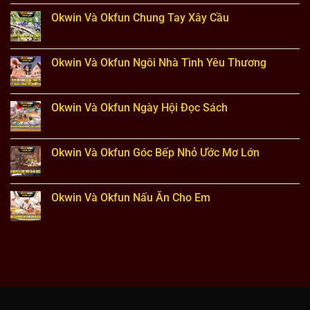
Chiến
Okfun
bình
Năm
Thắng
Hạt
luận
Okwin Và Okfun Chung Tay Xây Cầu
Gạo
ở
Hạnh
Okwin
Không
Phúc
Và
có
Okfun
bình
Ánh
luận
Okwin Và Okfun Ngôi Nhà Tình Yêu Thương
Sáng
ở
Núi
Okwin
Không
Rừng
Và
có
Okfun
bình
Chung
luận
Okwin Và Okfun Ngày Hội Đọc Sách
Tay
ở
Xây
Okwin
Không
Cầu
Và
có
Okfun
bình
Ngôi
luận
Okwin Và Okfun Góc Bếp Nhỏ Ước Mơ Lớn
Nhà
ở
Tình
Okwin
Không
Yêu
Và
có
Thương
Okfun
bình
Ngày
luận
Okwin Và Okfun Nấu Ăn Cho Em
Hội
ở
Đọc
Okwin
Không
Sách
Và
có
Okfun
bình
Góc
luận
Bếp
ở
Nhỏ
Okwin
Ước
Và
Mơ
Okfun
Lớn
Nấu
Ăn
Cho